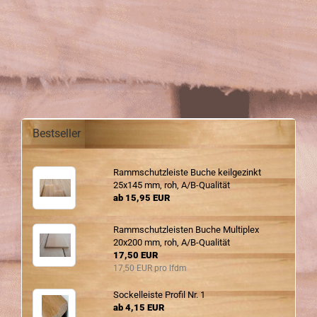
Bestseller
Ramm­schutz­leis­te Buche keil­ge­zinkt
25x145 mm, roh, A/B-​Qualität
ab 15,95 EUR
Ramm­schutz­leis­ten Buche Mul­ti­plex
20x200 mm, roh, A/B-​Qualität
17,50 EUR
17,50 EUR pro lfdm
So­ckel­leis­te Pro­fil Nr. 1
ab 4,15 EUR