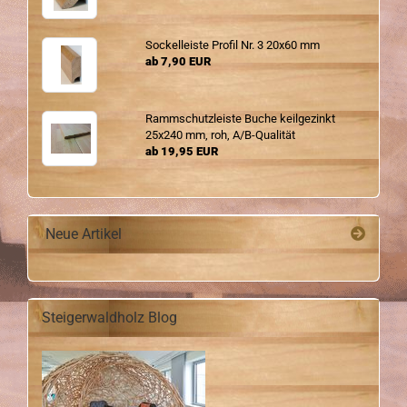
So­ckel­leis­te Pro­fil Nr. 3 20x60 mm
ab 7,90 EUR
Ramm­schutz­leis­te Buche keil­ge­zinkt
25x240 mm, roh, A/B-​Qualität
ab 19,95 EUR
Neue Artikel
Steigerwaldholz Blog