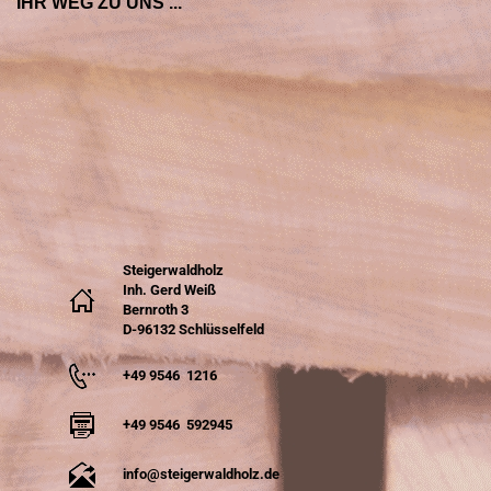
IHR WEG ZU UNS ...
Steigerwaldholz
Inh. Gerd Weiß
Bernroth 3
D-96132 Schlüsselfeld
+49 9546 1216
+49 9546 592945
info@steigerwaldholz.de