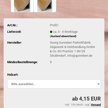
Art.Nr.:
Profil1
Lieferzeit:
ca. 3 - 4 Werktage
(Ausland abweichend)
Hersteller:
Georg Gunreben Parkettfabrik,
Sägewerk & Holzhandlung GmbH
& Co. KG Pointstr. 1 96129
Strullendorf, info@gunreben.de
Mindestbestellmenge:
5
Holzart:
ab 4,15 EUR
inkl. 19% MwSt. zzgl.
Versand