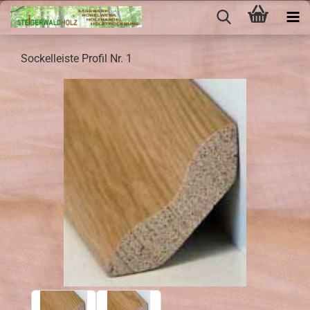
So­ckel­leis­te Pro­fil Nr. 1