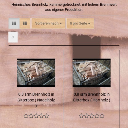
Heimisches Brennholz, kammergetrocknet, mit hohem Brennwert
aus eigener Produktion.
Sortieren nach
pro Seite
Sortieren nach
8 pro Seite
1
0,8 srm Brenn­holz in
0,8 srm Brenn­holz in
Git­ter­box ( Na­del­holz
Git­ter­box ( Hart­holz )
)