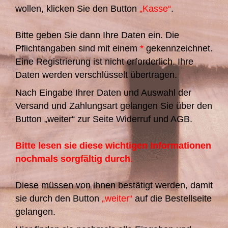
wollen, klicken Sie den Button
„Kasse“
.
Bitte geben Sie dann Ihre Daten ein. Die
Pflichtangaben sind mit einem
*
gekennzeichnet.
Eine Registrierung ist nicht erforderlich. Ihre
Daten werden verschlüsselt übertragen.
Nach Eingabe Ihrer Daten und Auswahl der
Versand und Zahlungsart gelangen Sie über den
Button „weiter“ zur Seite Widerruf und AGB.
Bitte lesen sie diese wichtigen Informationen
nochmals sorgfältig durch
.
Diese müssen von ihnen bestätigt werden, damit
sie durch den Button
„weiter“
auf die Bestellseite
gelangen.