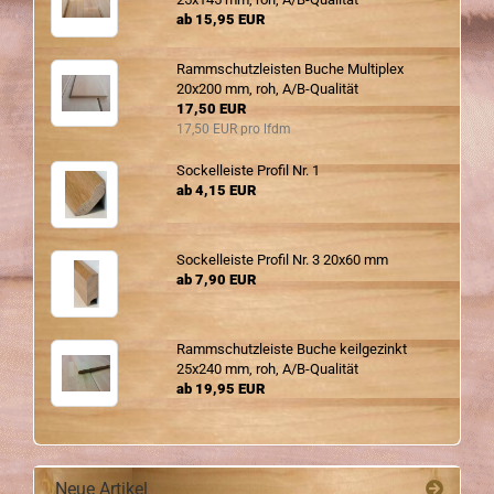
ab 15,95 EUR
Ramm­schutz­leis­ten Buche Mul­ti­plex
20x200 mm, roh, A/B-​Qualität
17,50 EUR
17,50 EUR pro lfdm
So­ckel­leis­te Pro­fil Nr. 1
ab 4,15 EUR
So­ckel­leis­te Pro­fil Nr. 3 20x60 mm
ab 7,90 EUR
Ramm­schutz­leis­te Buche keil­ge­zinkt
25x240 mm, roh, A/B-​Qualität
ab 19,95 EUR
Neue Artikel