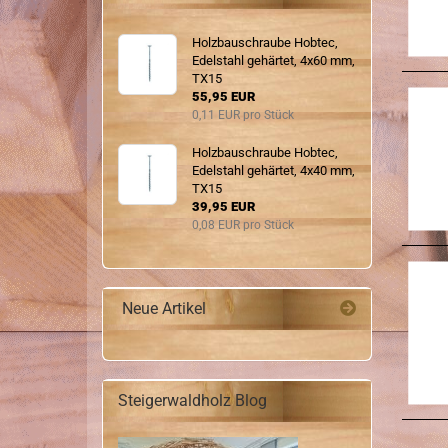
Holz­bau­schrau­be Hob­tec,
Edel­stahl ge­här­tet, 4x60 mm,
TX15
55,95 EUR
0,11 EUR pro Stück
Holz­bau­schrau­be Hob­tec,
Edel­stahl ge­här­tet, 4x40 mm,
TX15
39,95 EUR
0,08 EUR pro Stück
Neue Artikel
Steigerwaldholz Blog