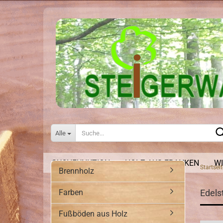
Alle
SUCHFUNKTION
HOLZ AUS FRANKEN
WI
Startseit
Brennholz
Farben
Edels
Fußböden aus Holz