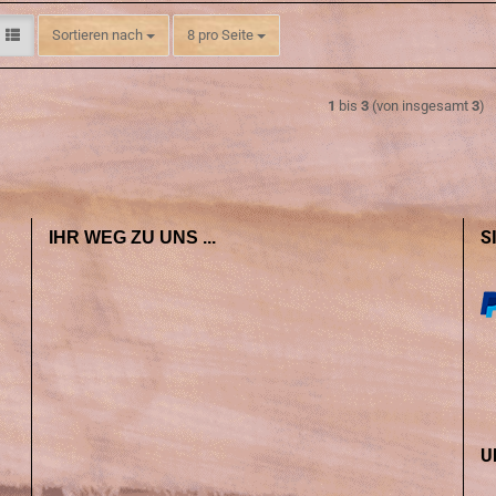
Sortieren nach
pro Seite
Sortieren nach
8 pro Seite
1
bis
3
(von insgesamt
3
)
S
IHR WEG ZU UNS ...
U