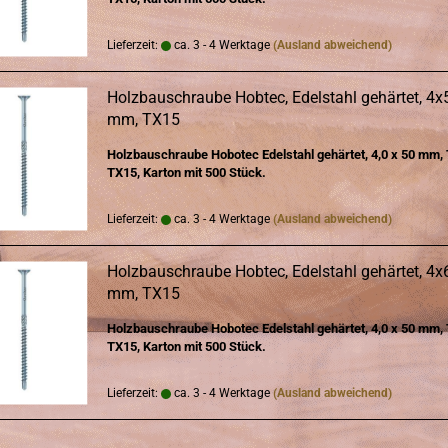
Lieferzeit:
ca. 3 - 4 Werktage
(Ausland abweichend)
Holz­bau­schrau­be Hob­tec, Edel­stahl ge­här­tet, 4
mm, TX15
Holz­bau­schrau­be Ho­bo­tec Edel­stahl ge­här­tet, 4,0 x 50 mm,
TX15, Kar­ton mit 500 Stück.
Lieferzeit:
ca. 3 - 4 Werktage
(Ausland abweichend)
Holz­bau­schrau­be Hob­tec, Edel­stahl ge­här­tet, 4
mm, TX15
Holz­bau­schrau­be Ho­bo­tec Edel­stahl ge­här­tet, 4,0 x 50 mm,
TX15, Kar­ton mit 500 Stück.
Lieferzeit:
ca. 3 - 4 Werktage
(Ausland abweichend)