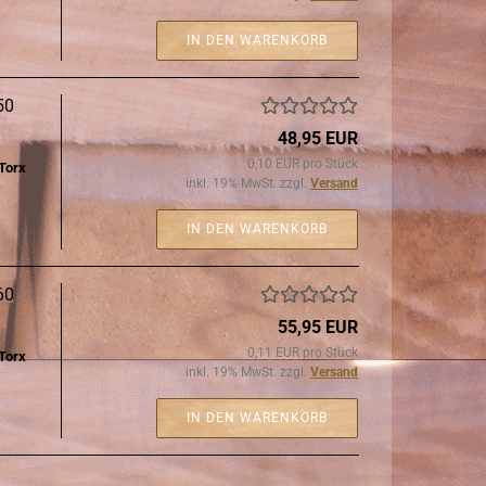
IN DEN WARENKORB
x50
48,95 EUR
0,10 EUR pro Stück
 Torx
inkl. 19% MwSt. zzgl.
Versand
IN DEN WARENKORB
x60
55,95 EUR
0,11 EUR pro Stück
 Torx
inkl. 19% MwSt. zzgl.
Versand
IN DEN WARENKORB