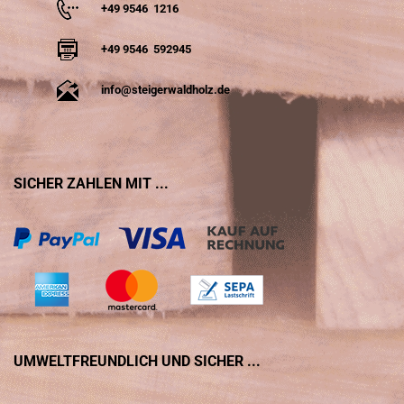
+49 9546 1216
+49 9546 592945
info@steigerwaldholz.de
SICHER ZAHLEN MIT ...
UMWELTFREUNDLICH UND SICHER ...