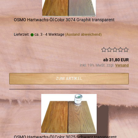
OSMO Hartwachs-​​Öl Color 3074 Gra­phit trans­pa­rent
Lieferzeit:
ca. 3 - 4 Werktage
(Ausland abweichend)
ab 31,80 EUR
inkl. 19% MwSt. zzgl.
Versand
ZUM ARTIKEL
OSMO Hartwachs-​​Öl Color 3075 Schwarz trans­pa­rent