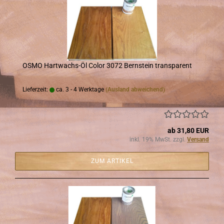
OSMO Hartwachs-​​Öl Color 3072 Bern­stein trans­pa­rent
Lieferzeit:
ca. 3 - 4 Werktage
(Ausland abweichend)
ab 31,80 EUR
inkl. 19% MwSt. zzgl.
Versand
ZUM ARTIKEL