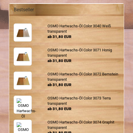
Bestseller
OSMO Hartwachs-​Öl Color 3040 Weiß
trans­pa­rent
ab 31,80 EUR
OSMO Hartwachs-​Öl Color 3071 Honig
trans­pa­rent
ab 31,80 EUR
OSMO Hartwachs-​Öl Color 3072 Bern­stein
trans­pa­rent
ab 31,80 EUR
OSMO Hartwachs-​Öl Color 3073 Terra
trans­pa­rent
ab 31,80 EUR
OSMO Hartwachs-​Öl Color 3074 Gra­phit
trans­pa­rent
ab 31,80 EUR