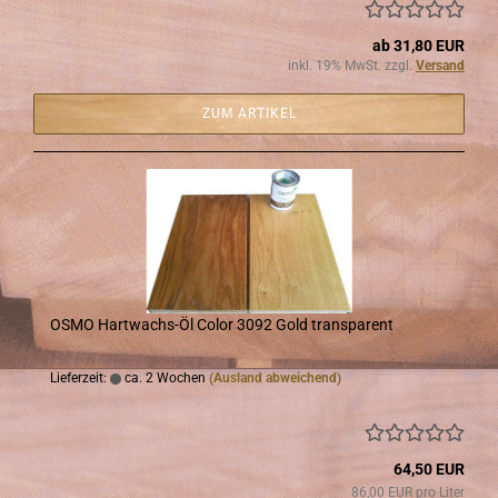
ab 31,80 EUR
inkl. 19% MwSt. zzgl.
Versand
ZUM ARTIKEL
OSMO Hartwachs-​​Öl Color 3092 Gold trans­pa­rent
Lieferzeit:
ca. 2 Wochen
(Ausland abweichend)
64,50 EUR
86,00 EUR pro Liter