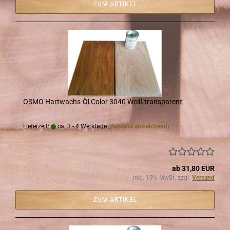
ZUM ARTIKEL
OSMO Hartwachs-​​Öl Color 3040 Weiß trans­pa­rent
Lieferzeit:
ca. 3 - 4 Werktage
(Ausland abweichend)
ab 31,80 EUR
inkl. 19% MwSt. zzgl.
Versand
ZUM ARTIKEL