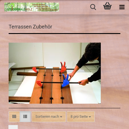
Terrassen Zubehör
Sortieren nach
pro Seite
Sortieren nach
8 pro Seite