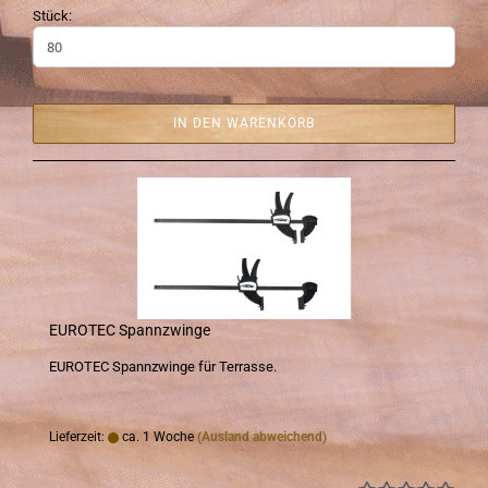
Stück:
IN DEN WARENKORB
EU­RO­TEC Spann­zwin­ge
EU­RO­TEC Spann­zwin­ge für Ter­ras­se.
Lieferzeit:
ca. 1 Woche
(Ausland abweichend)