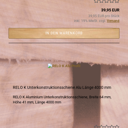
39,95 EUR
39,95 EUR pro Stück
inkl. 19% MwSt. zzgl.
Versand
IN DEN WARENKORB
RELO K Un­ter­kon­struk­ti­ons­schie­ne Alu Länge 4000 mm
RELO K Alu­mi­ni­um Un­ter­kon­struk­ti­ons­schie­ne, Brei­te 64 mm,
Höhe 41 mm, Länge 4000 mm