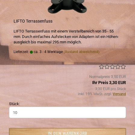
LIFTO Ter­ras­sen­fuss
LIFTO Ter­ras­sen­fuss mit einem Ver­stell­be­reich von 35 - 55
mm. Durch ein­fa­ches Auf­ste­cken von Ad­ap­tern ist ein Hö­hen­
aus­gleich bis ma­xi­mal 295 mm mög­lich.
Lieferzeit:
ca. 3 - 4 Werktage
(Ausland abweichend)
Normalpreis 3,50 EUR
Ihr Preis 3,30 EUR
3,30 EUR pro Stück
inkl. 19% MwSt. zzgl.
Versand
Stück:
IN DEN WARENKORB