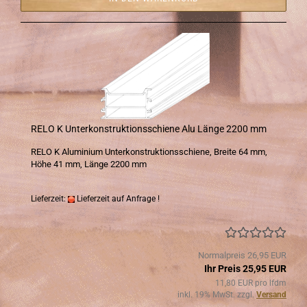
RELO K Un­ter­kon­struk­ti­ons­schie­ne Alu Länge 2200 mm
RELO K Alu­mi­ni­um Un­ter­kon­struk­ti­ons­schie­ne, Brei­te 64 mm,
Höhe 41 mm, Länge 2200 mm
Lieferzeit:
Lieferzeit auf Anfrage !
Normalpreis 26,95 EUR
Ihr Preis 25,95 EUR
11,80 EUR pro lfdm
inkl. 19% MwSt. zzgl.
Versand