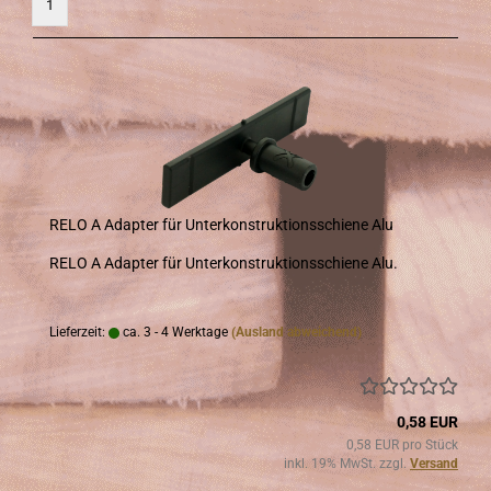
1
RELO A Ad­ap­ter für Un­ter­kon­struk­ti­ons­schie­ne Alu
RELO A Ad­ap­ter für Un­ter­kon­struk­ti­ons­schie­ne Alu.
Lieferzeit:
ca. 3 - 4 Werktage
(Ausland abweichend)
0,58 EUR
0,58 EUR pro Stück
inkl. 19% MwSt. zzgl.
Versand