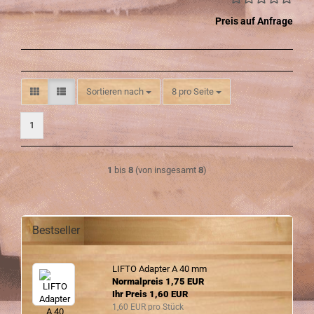
Preis auf Anfrage
Sortieren nach
pro Seite
Sortieren nach
8 pro Seite
1
1
bis
8
(von insgesamt
8
)
Bestseller
LIFTO Ad­ap­ter A 40 mm
Normalpreis 1,75 EUR
Ihr Preis 1,60 EUR
1,60 EUR pro Stück