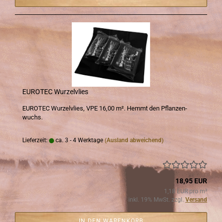
EU­RO­TEC Wur­zel­vlies
EU­RO­TEC Wur­zel­vlies, VPE 16,00 m². Hemmt den Pflan­zen­
wuchs.
Lieferzeit:
ca. 3 - 4 Werktage
(Ausland abweichend)
18,95 EUR
1,18 EUR pro m²
inkl. 19% MwSt. zzgl.
Versand
IN DEN WARENKORB