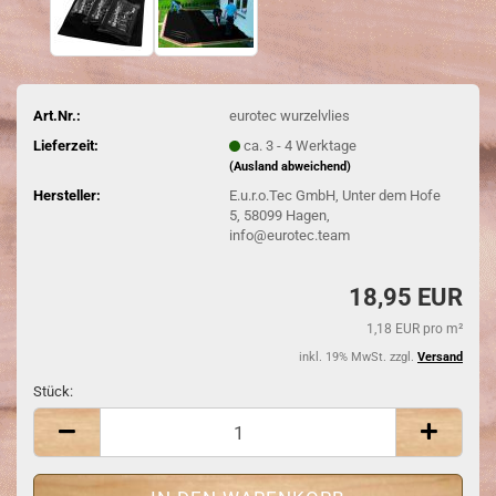
Art.Nr.:
eurotec wurzelvlies
Lieferzeit:
ca. 3 - 4 Werktage
(Ausland abweichend)
Hersteller:
E.u.r.o.Tec GmbH, Unter dem Hofe
5, 58099 Hagen,
info@eurotec.team
18,95 EUR
1,18 EUR pro m²
inkl. 19% MwSt. zzgl.
Versand
Stück:
Stück