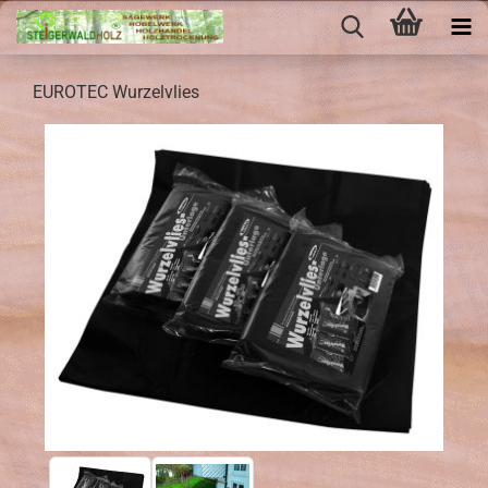
EU­RO­TEC Wur­zel­vlies