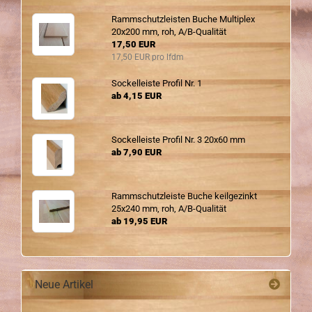
Ramm­schutz­leis­ten Buche Mul­ti­plex
20x200 mm, roh, A/B-​Qualität
17,50 EUR
17,50 EUR pro lfdm
So­ckel­leis­te Pro­fil Nr. 1
ab 4,15 EUR
So­ckel­leis­te Pro­fil Nr. 3 20x60 mm
ab 7,90 EUR
Ramm­schutz­leis­te Buche keil­ge­zinkt
25x240 mm, roh, A/B-​Qualität
ab 19,95 EUR
Neue Artikel