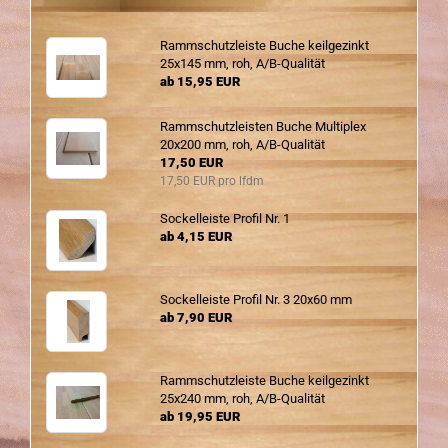
Ramm­schutz­leis­te Buche keil­ge­zinkt
25x145 mm, roh, A/B-​Qualität
ab 15,95 EUR
Ramm­schutz­leis­ten Buche Mul­ti­plex
20x200 mm, roh, A/B-​Qualität
17,50 EUR
17,50 EUR pro lfdm
So­ckel­leis­te Pro­fil Nr. 1
ab 4,15 EUR
So­ckel­leis­te Pro­fil Nr. 3 20x60 mm
ab 7,90 EUR
Ramm­schutz­leis­te Buche keil­ge­zinkt
25x240 mm, roh, A/B-​Qualität
ab 19,95 EUR