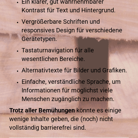
Ein klarer, gut wahrnehmbarer
Kontrast für Text und Hintergrund.
Vergrößerbare Schriften und
responsives Design für verschiedene
Gerätetypen.
Tastaturnavigation für alle
wesentlichen Bereiche.
Alternativtexte für Bilder und Grafiken.
Einfache, verständliche Sprache, um
Informationen für möglichst viele
Menschen zugänglich zu machen.
Trotz aller Bemühungen
könnte es einige
wenige Inhalte geben, die (noch) nicht
vollständig barrierefrei sind.