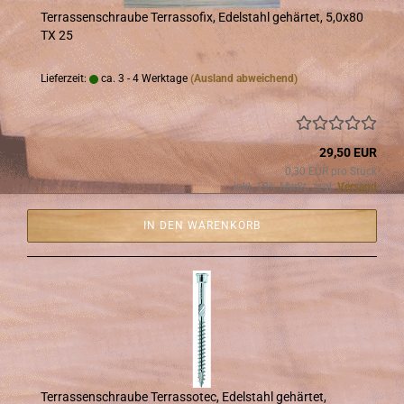
Ter­ras­sen­schrau­be Ter­ras­so­fix, Edel­stahl ge­här­tet, 5,0x80
TX 25
Lieferzeit:
ca. 3 - 4 Werktage
(Ausland abweichend)
29,50 EUR
0,30 EUR pro Stück
inkl. 19% MwSt. zzgl.
Versand
IN DEN WARENKORB
Ter­ras­sen­schrau­be Ter­ras­so­tec, Edel­stahl ge­här­tet,