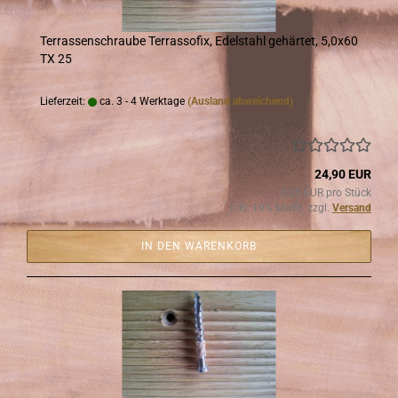
Ter­ras­sen­schrau­be Ter­ras­so­fix, Edel­stahl ge­här­tet, 5,0x60
TX 25
Lieferzeit:
ca. 3 - 4 Werktage
(Ausland abweichend)
24,90 EUR
0,25 EUR pro Stück
inkl. 19% MwSt. zzgl.
Versand
IN DEN WARENKORB