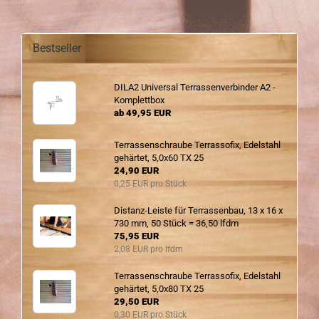
Bestseller
DILA2 Uni­ver­sal Ter­ras­sen­ver­bin­der A2 -
Kom­plett­box
ab 49,95 EUR
Ter­ras­sen­schrau­be Ter­ras­so­fix, Edel­stahl
ge­här­tet, 5,0x60 TX 25
24,90 EUR
0,25 EUR pro Stück
Distanz-​Leiste für Ter­ras­sen­bau, 13 x 16 x
730 mm, 50 Stück = 36,50 lfdm
75,95 EUR
2,08 EUR pro lfdm
Ter­ras­sen­schrau­be Ter­ras­so­fix, Edel­stahl
ge­här­tet, 5,0x80 TX 25
29,50 EUR
0,30 EUR pro Stück