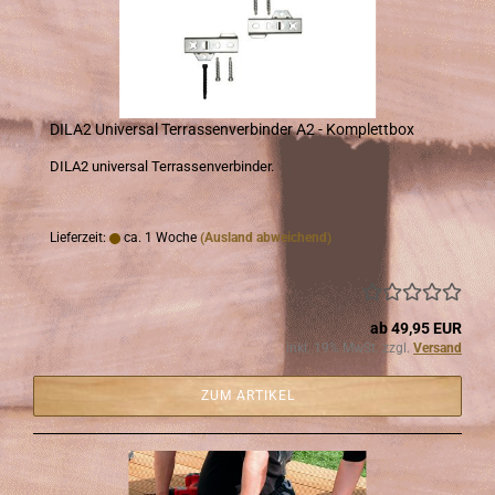
DILA2 Uni­ver­sal Ter­ras­sen­ver­bin­der A2 - Kom­plett­box
DILA2 uni­ver­sal Ter­ras­sen­ver­bin­der.
Lieferzeit:
ca. 1 Woche
(Ausland abweichend)
ab 49,95 EUR
inkl. 19% MwSt. zzgl.
Versand
ZUM ARTIKEL