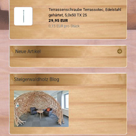
Ter­ras­sen­schrau­be Ter­ras­so­tec, Edel­stahl
ge­här­tet, 5,0x50 TX 25
29,95 EUR
0,15 EUR pro Stück
Neue Artikel
Steigerwaldholz Blog