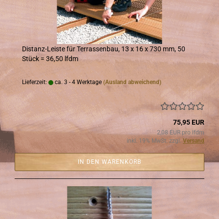
Distanz-​​Leis­te für Ter­ras­sen­bau, 13 x 16 x 730 mm, 50
Stück = 36,50 lfdm
Lieferzeit:
ca. 3 - 4 Werktage
(Ausland abweichend)
75,95 EUR
2,08 EUR pro lfdm
inkl. 19% MwSt. zzgl.
Versand
IN DEN WARENKORB