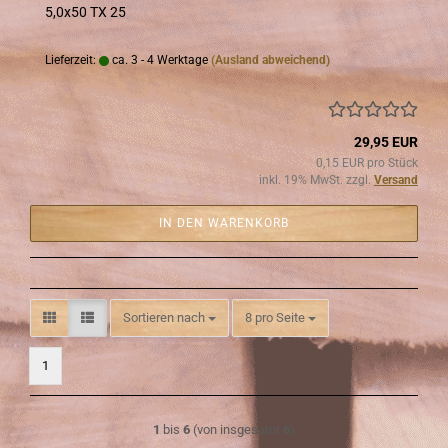
5,0x50 TX 25
Lieferzeit:
ca. 3 - 4 Werktage
(Ausland abweichend)
29,95 EUR
0,15 EUR pro Stück
inkl. 19% MwSt. zzgl.
Versand
IN DEN WARENKORB
Sortieren nach
pro Seite
Sortieren nach
8 pro Seite
1
1
bis
6
(von insgesamt
6
)