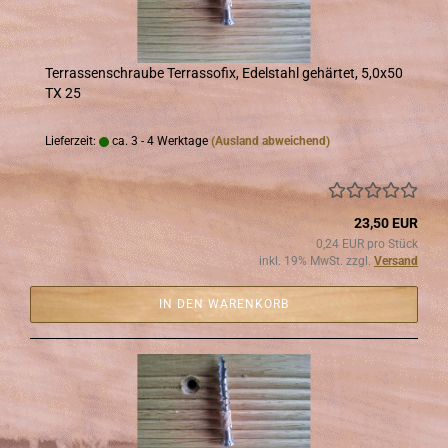
Ter­ras­sen­schrau­be Ter­ras­so­fix, Edel­stahl ge­här­tet, 5,0x50
TX 25
Lieferzeit:
ca. 3 - 4 Werktage
(Ausland abweichend)
23,50 EUR
0,24 EUR pro Stück
inkl. 19% MwSt. zzgl.
Versand
IN DEN WARENKORB