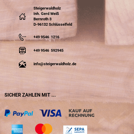
Steigerwaldholz
Inh. Gerd Weiß
Bernroth 3
D-96132 Schlüsselfeld
+49 9546 1216
+49 9546 592945
info@steigerwaldholz.de
SICHER ZAHLEN MIT ...