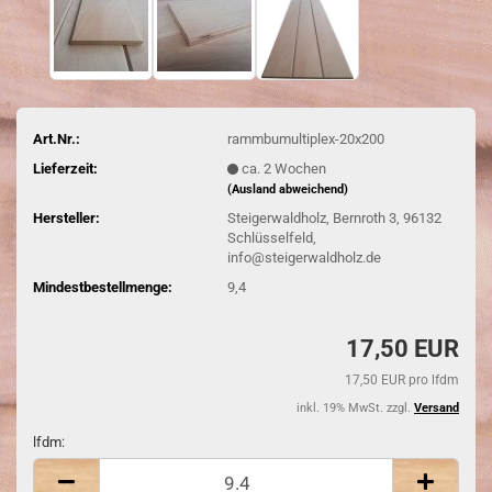
Art.Nr.:
rammbumultiplex-20x200
Lieferzeit:
ca. 2 Wochen
(Ausland abweichend)
Hersteller:
Steigerwaldholz, Bernroth 3, 96132
Schlüsselfeld,
info@steigerwaldholz.de
Mindestbestellmenge:
9,4
17,50 EUR
17,50 EUR pro lfdm
inkl. 19% MwSt. zzgl.
Versand
lfdm:
lfdm