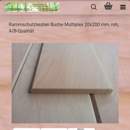
Ramm­schutz­leis­ten Buche Mul­ti­plex 20x200 mm, roh,
A/B-​Qualität