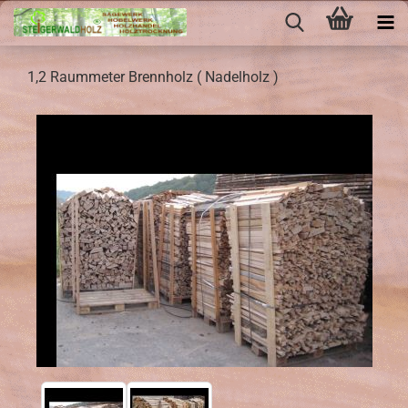
1,2 Raum­me­ter Brenn­holz ( Na­del­holz )