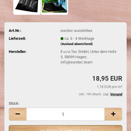
Art.Nr.:
eurotec wurzelvlies
Lieferzeit:
ca. 3 - 4 Werktage
(Ausland abweichend)
Hersteller:
E.u.r.o.Tec GmbH, Unter dem Hofe
5, 58099 Hagen,
info@eurotec.team
18,95 EUR
1,18 EUR pro m²
inkl. 19% MwSt. zzgl.
Versand
Stück:
Stück