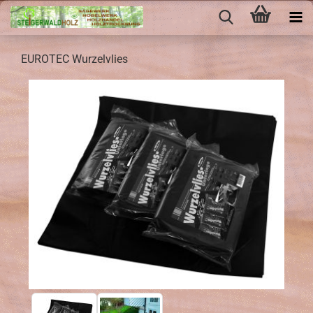
EU­RO­TEC Wur­zel­vlies