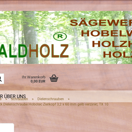
Suche...
Ihr Warenkorb
0,00 EUR
R ÜBER UNS
»
»
»
e
Schrauben
Dielenschrauben
k Dielenschraube Hobotec Zierkopf 3,2 x 60 mm gelb verzinkt, TX 10