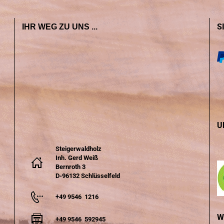
S
IHR WEG ZU UNS ...
U
Steigerwaldholz
Inh. Gerd Weiß
Bernroth 3
D-96132 Schlüsselfeld
+49 9546 1216
W
+49 9546 592945