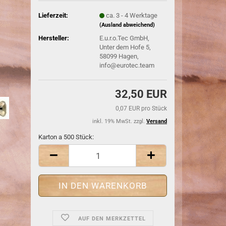
Lieferzeit:
ca. 3 - 4 Werktage
(Ausland abweichend)
Hersteller:
E.u.r.o.Tec GmbH,
Unter dem Hofe 5,
58099 Hagen,
info@eurotec.team
32,50 EUR
0,07 EUR pro Stück
inkl. 19% MwSt. zzgl.
Versand
Karton a 500 Stück:
Karton
a
500
Stück
AUF DEN MERKZETTEL