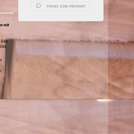
FRAGE ZUM PRODUKT
on mit
. Das
Sitz
ei
i