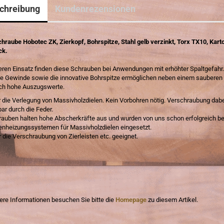
chreibung
Kundenrezensionen
chraube Hobotec ZK, Zierkopf, Bohrspitze, Stahl gelb verzinkt, Torx TX10, Kart
ck.
ren Einsatz finden diese Schrauben bei Anwendungen mit erhöhter Spaltgefahr
ge Gewinde sowie die innovative Bohrspitze ermöglichen neben einem sauberen 
ich hohe Auszugswerte.
r die Verlegung von Massivholzdielen. Kein Vorbohren nötig. Verschraubung dab
ar durch die Feder.
rauben halten hohe Abscherkräfte aus und wurden von uns schon erfolgreich be
nheizungssystemen für Massivholzdielen eingesetzt.
 die Verschraubung von Zierleisten etc. geeignet.
tere Informationen besuchen Sie bitte die
Homepage
zu diesem Artikel.