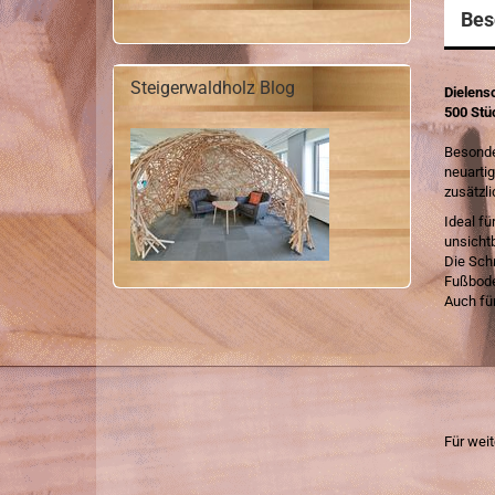
Bes
Steigerwaldholz Blog
Dielens
500 Stü
Besonde
neuarti
zusätzl
Ideal fü
unsichtb
Die Sch
Fußbode
Auch für
Für wei