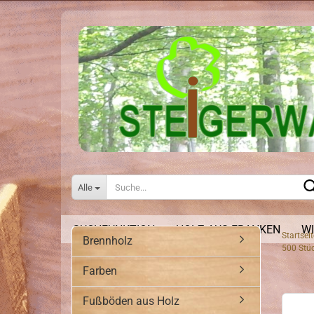
Alle
SUCHFUNKTION
HOLZ AUS FRANKEN
WI
Startseit
Brennholz
500 Stüc
Farben
Fußböden aus Holz