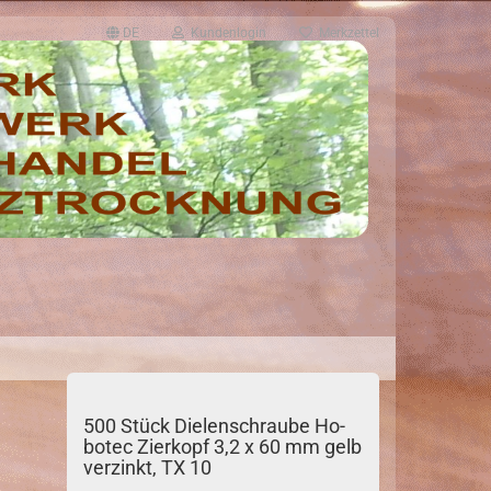
DE
Kundenlogin
Merkzettel
500 Stück Die­len­schrau­be Ho­
bo­tec Zier­kopf 3,2 x 60 mm gelb
ver­zinkt, TX 10