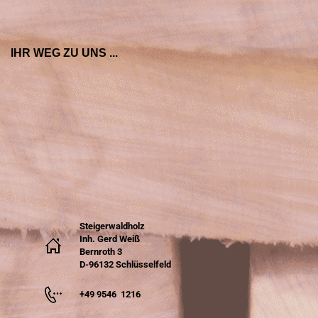
IHR WEG ZU UNS ...
Steigerwaldholz
Inh. Gerd Weiß
Bernroth 3
D-96132 Schlüsselfeld
+49 9546 1216