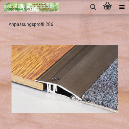
An­pas­sungs­pro­fil 286