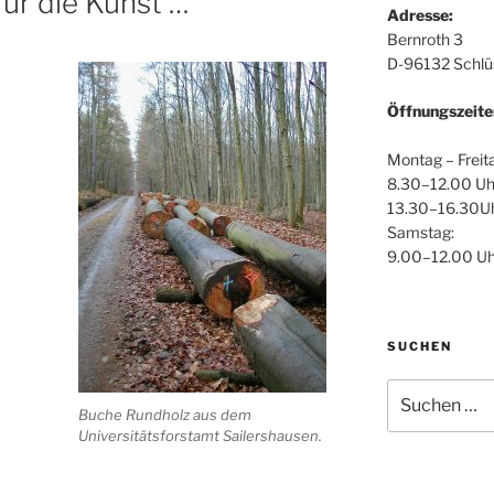
für die Kunst …
Adresse:
Bernroth 3
D-96132 Schlüs
Öffnungszeite
Montag – Freit
8.30–12.00 Uh
13.30–16.30U
Samstag:
9.00–12.00 Uh
SUCHEN
Suche
nach:
Buche Rundholz aus dem
Universitätsforstamt Sailershausen.